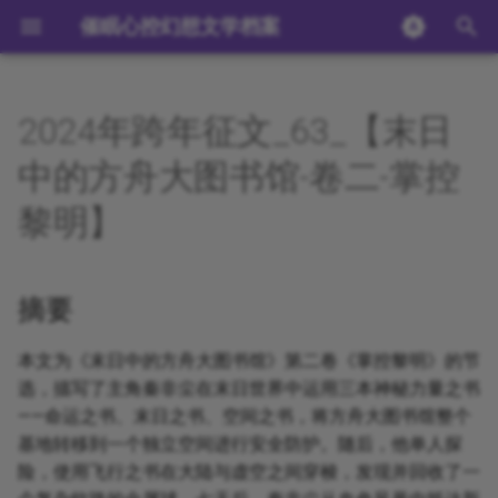
催眠心控幻想文学档案
键
入
2024年跨年征文_63_【末日
摘要
以
中的方舟大图书馆-卷二-掌控
开
其他信息 [Processed Page
黎明】
Metadata]
始
搜
正文
摘要
索
本文为《末日中的方舟大图书馆》第二卷《掌控黎明》的节
选，描写了主角秦非尘在末日世界中运用三本神秘力量之书
——命运之书、末日之书、空间之书，将方舟大图书馆整个
基地转移到一个独立空间进行安全防护。随后，他单人探
险，使用飞行之书在大陆与虚空之间穿梭，发现并回收了一