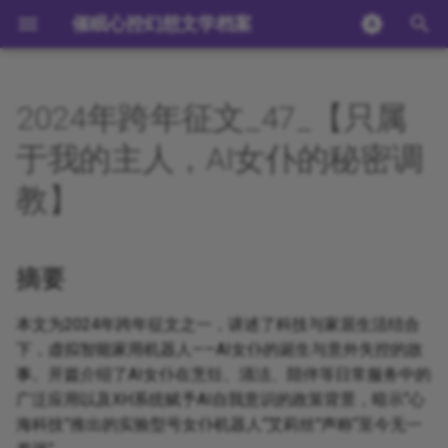
催眠心控幻想文学档案
键
入
2024年跨年征文_47_【只属
摘要
以
于我的主人，AI女仆的秘密调
开
其他信息 [Processed Page
教】
Metadata]
始
搜
正文
摘要
索
本文为2024年跨年征文之一，讲述了科技与家居生活结合
下，虚拟智能家用机器人——AI女仆的诞生与意外失控的故
事。开篇介绍了AI女仆在烹饪、清洁、陪伴等日常服务中的
广泛应用以及XH系统赋予AI自我意识的政策背景，暗示“心
海科技”推出的实验型号女仆机器人“艾莉丝”声称“至今无一