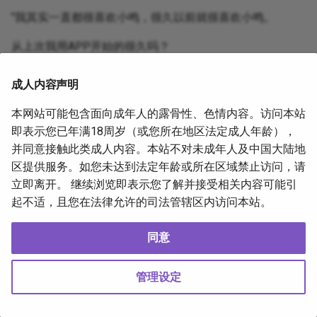
"我其实一直都很喜欢小鸣，很久以前就很喜欢小鸣。
从上次我用APP开始的很久吗？
"我一直想着能早点和小鸣一起长大，但小鸣......感觉长大之
成人内容声明
后，就对我没什么兴趣了。" "我也同样太胆小了，不敢直接
问小鸣到底是不是真的喜欢我，只能去做一些过分的事，来
本网站可能包含面向成年人的露骨性、色情内容。访问本站
试探小鸣。"0
即表示您已年满18周岁（或您所在地区法定成人年龄），
并同意接触此类成人内容。本站不对未成年人及中国大陆地
"大学开学之后，我本来觉得是个好机会，但是小鸣还是老
区提供服务。如您未达到法定年龄或所在区域禁止访问，请
样子，我就只能找符泽帮忙......之后好不容易确定了关系，
立即离开。 继续浏览即表示您了解并接受相关内容可能引
但还是完全没有变化一样......然后我又找了符泽，她是个老
起不适，且您在法律允许的司法管辖区内访问本站。
好人
同意
清姐在哭。 我大概......也在哭吧。
清姐说的时间点甚至比我使用APP还要早很多，但我无法确
管理设定
定这是使用APP带来的结果还是她真心这么想的。 的确是
我的错吧......使用APP是我的错，使用之后又什么也不做也