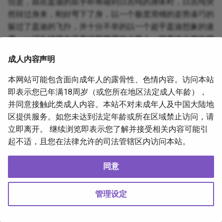
但是，就在盖迪的双手即将碰到日吉纯的身体时，日吉纯突
然转过身来，刚好弯下了身，以一个极度滑稽的姿势凑巧的
躲过了盖迪的飞扑，并十分不幸的以一个超乎盖迪想象的速
度，一记头锤撞在了盖迪那嫩滑的小腹上，把盖迪从空中撞
了下来。
成人内容声明
「砰!」
本网站可能包含面向成年人的露骨性、色情内容。访问本站
被日吉纯的头槌狠狠地撞在小腹上的盖迪，就像是被一辆大
即表示您已年满18周岁（或您所在地区法定成人年龄），
卡车迎面给撞中一样，仿佛五脏六腑都要碎裂开来。突如其
并同意接触此类成人内容。本站不对未成年人及中国大陆地
来的重击让盖迪忍不住发出一声惨叫，她捂著自己的肚子，
区提供服务。如您未达到法定年龄或所在区域禁止访问，请
弯下腰用双手支撑著地面，想要站起来，但是刚刚被日吉纯
立即离开。 继续浏览即表示您了解并接受相关内容可能引
撞击的腹部，让她感觉到一阵剧痛。
起不适，且您在法律允许的司法管辖区内访问本站。
接下来，重复的剧情不断上演，每次都以盖迪被日吉纯撞击
同意
腹部，被击倒在地为结束，一段时间下来，日吉纯没有受到
一点伤害，反而是盖迪已经被日吉纯打的遍体鳞伤，覆盖在
管理设定
肚子上的兽壳不知何时已经脱落，雪白无瑕的肚子给撞得红
肿了一大块，连站都站不起来了。