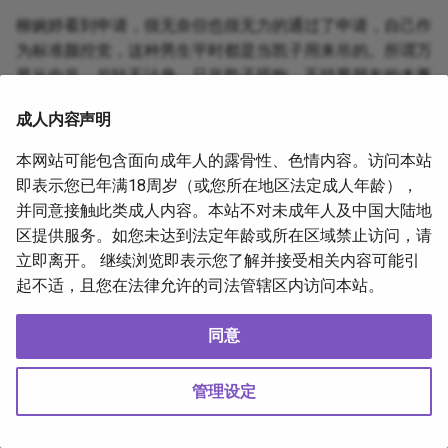
柳婉婷看到申请，很无奈但也很无力的通过了申请，自己作
为标准颜控党，这种男生平时都是当凯子用来吊的。所谓万
草从中吊，片叶不沾身，只吊凯子舔狗，不找男朋友的本事
可不是吹得。不过现在这个情况，怕不是自己要给那货硬
成人内容声明
舔，还要舔舒服了才有救。
本网站可能包含面向成年人的露骨性、色情内容。访问本站
刚通过申请，杜刚一个视频聊天就过来了，柳婉婷紧张的环
即表示您已年满18周岁（或您所在地区法定成人年龄），
顾了一下四周，发现三个姐妹还在玩，裹实了浴袍，面色自
并同意接触此类成人内容。本站不对未成年人及中国大陆地
若的退回洗手间，刚打开视频就听到传来的"性奴寝室"。每
区提供服务。如您未达到法定年龄或所在区域禁止访问，请
次听到性奴寝室，柳婉婷都会进入意识模糊状态，她自然猜
立即离开。 继续浏览即表示您了解并接受相关内容可能引
到性奴寝室意味着什么，还想遮住耳朵，可人手哪有音速
起不适，且您在法律允许的司法管辖区内访问本站。
快，手才开始法国军礼，她的意识就模糊了过去。
"哟，反应挺快哦，可惜没什么卵用，来给主人秀一奶。"杜
同意
刚看到柳婉婷滑稽的动作戏谑的说到。
管理设定
柳婉婷毫不犹豫的敞开衣袍，露出挂着乳铃的左胸。
杜刚一边欣赏着一边又问："如果大庭广众下像这样偷偷的