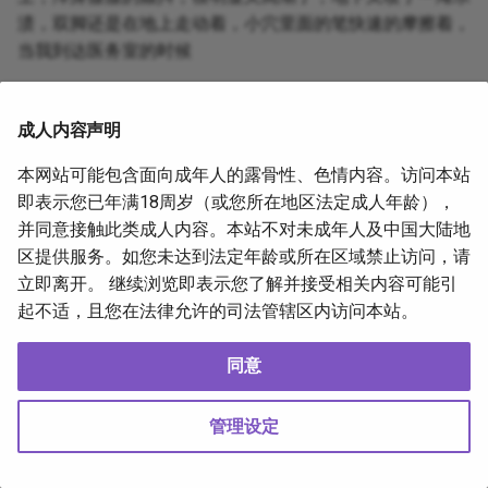
渍，双脚还是在地上走动着，小穴里面的笔快速的摩擦着，
当我到达医务室的时候
，我已经让她高潮了三次，在医务室门口
成人内容声明
我将笔拿了出来，黑色过膝条纹袜湿了一大半了
本网站可能包含面向成年人的露骨性、色情内容。访问本站
，医务室是一个25岁刚毕业的男大学生，看到我带着校花
即表示您已年满18周岁（或您所在地区法定成人年龄），
进了医务室，顿时他也被惊艳到了齿如瓠犀，螓首蛾眉，两
并同意接触此类成人内容。本站不对未成年人及中国大陆地
颊通红。我扶着校花躺在了床上，隐隐约约的看见满是水光
区提供服务。如您未达到法定年龄或所在区域禁止访问，请
的小穴。 你先让她躺着我去仓库拿下温度计和听诊器 戴倩
立即离开。 继续浏览即表示您了解并接受相关内容可能引
雪清澈明亮的瞳孔直直的盯着我，我看到校医走后，掀开了
起不适，且您在法律允许的司法管辖区内访问本站。
裙子，晶莹剔透的雪肌玉肤闪烁着象牙般的光晕，小穴带着
水渍，我掏出黑色袋子，是一只16厘米的振动棒和一只震
同意
动肛塞。我拨开小穴插了进去，校花忍不住的叫了一声，好
在校医已经走远，随即又让她自己把肛塞塞上，随即她起身
管理设定
扒开了我的裤子，迫不及待的嗦起来了我的臭鸡巴，每次我
都把她的头