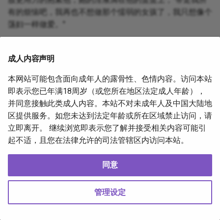
有的烦恼吧，我再也不想做那个懦弱的女孩了，我只想像个
荡妇一样做爱。"
吸血鬼抓住她圆滚滚的屁股，更深的插入她的身体。这种粗
暴的性交放到片刻之前一定会让米娅痛苦得尖叫。但现在，
成人内容声明
她只会更加兴奋："噢噢噢 ~ ~ ~ ~ ~ ~把我当成你的肉便器
本网站可能包含面向成年人的露骨性、色情内容。访问本站
吧。"
即表示您已年满18周岁（或您所在地区法定成人年龄），
她的爪子抚摸着他的脸，她的舌头深深的滑入他的口中缠
并同意接触此类成人内容。本站不对未成年人及中国大陆地
绵。她的主人更猛烈的插她，但她安然受用。米娅抱住他，
区提供服务。如您未达到法定年龄或所在区域禁止访问，请
吻得更深了，他们的嘴唇挤在一起。她兴奋地感受着他锋利
立即离开。 继续浏览即表示您了解并接受相关内容可能引
的獠牙刮蹭着她。
起不适，且您在法律允许的司法管辖区内访问本站。
缠绵许久后，主人问道："你渴了吗，孩子？"
同意
米娅点着头，在他的鸡巴上抬起身子，蹲在他的面前，回
答："太渴了呢，主人。把你的'奶油'喂给我吧。"
管理设定
在得到主人默许后，她先舔舐着肉棒上自己的淫液。但她的