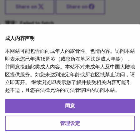
Share on
Share on
成人内容声明
本网站可能包含面向成年人的露骨性、色情内容。访问本站
即表示您已年满18周岁（或您所在地区法定成人年龄），
并同意接触此类成人内容。本站不对未成年人及中国大陆地
区提供服务。如您未达到法定年龄或所在区域禁止访问，请
立即离开。 继续浏览即表示您了解并接受相关内容可能引
下一页
起不适，且您在法律允许的司法管辖区内访问本站。
家に帰ってきたというのに
同意
多元性别成人图书馆 2025
Made with
Material for MkDocs
管理设定