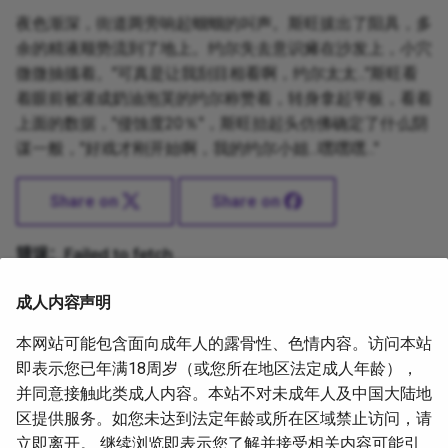
夜色渐深，街道两旁响起蝈蝈的叫声。斯旺拔出了阳具，多
余的精液顺势流到了地上。约尔失去意识瘫在沙发上，小穴
微微抽搐着。"可真是让我刮目相看啊，约尔太太..."斯旺看
着眼前被灌成奶油泡芙的约尔称赞着，转身拿起平板，看着
上面的数据，"侵蚀度20％"，斯旺抬起头仿佛确定了什么阴
谋一般，"好戏才刚开始啊，我的约尔小姐...嘿嘿嘿..."
Share on
Share on
成人内容声明
本网站可能包含面向成年人的露骨性、色情内容。访问本站
即表示您已年满18周岁（或您所在地区法定成人年龄），
并同意接触此类成人内容。本站不对未成年人及中国大陆地
区提供服务。如您未达到法定年龄或所在区域禁止访问，请
立即离开。 继续浏览即表示您了解并接受相关内容可能引