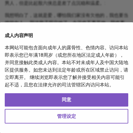
男人，但是比起殷六侠总是差了点沉稳和温柔。:
我想明白了，这就是爱，哪怕我们家没有欠他的，我也要当
他的女人。 我这辈子跟定他了，永远也不离开他，我也离
不开他。他若是活着，我就照顾他，他若是死了，我也活不
成人内容声明
了了。 可是他会答应吗？毕竟我们差了二十多岁，他会不
会看不上我这个小丫头？4 ? "
本网站可能包含面向成年人的露骨性、色情内容。访问本站
即表示您已年满18周岁（或您所在地区法定成人年龄），
想到这里我试探性地问："殷六侠
并同意接触此类成人内容。本站不对未成年人及中国大陆地
"怎么了？" "我 ... ..."我探到他耳边低声说，"您很爱我娘吗？
区提供服务。如您未达到法定年龄或所在区域禁止访问，请
立即离开。 继续浏览即表示您了解并接受相关内容可能引
" ... ...是。"他苦笑着回答。 看到他的表情，我既心痛又嫉
起不适，且您在法律允许的司法管辖区内访问本站。
妒。
同意
"那如果 ... ...如果将来您遇到了别的女人，比如说像我娘那样
的女人。"我偷偷用了个一语双关，"您还会动心吗？".
管理设定
殷六侠盯着我回答："如果是你这样的，我会。" 我心头巨
震，排山倒海般的幸福就快把我击倒了------他是说 ... ...他说