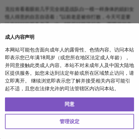
克拉肯看着眼前几乎完全就是战队白一模一样身体的娼妇女
怪人得意的自言自语着："以前老是被你打败，今天可是要
让你好好的服务老子一次。"然后奸笑了起来。 而眼前的兔
女郎的唤醒程序完成后，识别到了自己的主人。马上一脸谄
成人内容声明
媚的看着克拉肯娇嗔着："妾身 ~见过主人"一边走出来，一
边妖娆的行礼。 克拉肯戏虐的用自己的章鱼触手上来就是
本网站可能包含面向成年人的露骨性、色情内容。访问本站
一鞭子拍在女怪人的身上，把女怪人一下子拍到在地，然后
即表示您已年满18周岁（或您所在地区法定成人年龄），
得意的说着："这不是高傲的战队白嘛？怎么沦落成了不知
并同意接触此类成人内容。本站不对未成年人及中国大陆地
廉耻的娼妇女怪人了，哈哈哈 ~！" 可是被拍到的女怪人不
区提供服务。如您未达到法定年龄或所在区域禁止访问，请
但没有生气，却卑贱的回答着："啊 ~哼 ~主人好坏 ~妾身
立即离开。 继续浏览即表示您了解并接受相关内容可能引
以前那么努力和主人战斗，那 ~那不都是为了引起主人注意
起不适，且您在法律允许的司法管辖区内访问本站。
嘛 ~不信主人看妾身 ~" 说着调整着姿态，就地毫无羞耻心
的掰开了自己的乳胶紧身衣，露出湿润的下体展现给主人
同意
看。然后发情的说着："主人看 ~妾身被主人打的都发情了
~妾身那么努力打败主人 ~就是期待着有一天能被改造成卑
管理设定
贱的女怪人被主人彻底蹂躏呢！"!
"哦？是这样的吗？那么让我看看你的诚意吧 ~战队白 ~哼