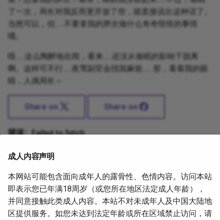
了一次，局长对我反而更开放了些，能直接说出这种话了。
当然可以，但......不要拿我的胖次做什么奇奇怪怪的事情
哦。
唔......这么陶醉地在闻，看来......还没从催眠的影响下脱离
啊。这样可不行......夜莺副官会找我麻烦...... 那，看着我的眼
睛，人偶局长～
Share on
Share on
成人内容声明
本网站可能包含面向成年人的露骨性、色情内容。访问本站
即表示您已年满18周岁（或您所在地区法定成人年龄），
并同意接触此类成人内容。本站不对未成年人及中国大陆地
区提供服务。如您未达到法定年龄或所在区域禁止访问，请