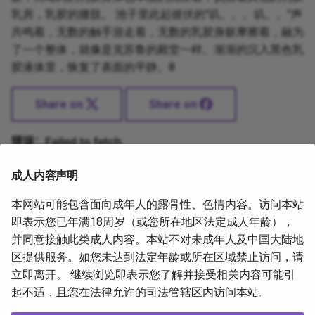
乳房，乳胶的腰肢。 池子里此起彼伏的"叽。。。叽。。"声
共鸣着，无数的触手游走着，无数的乳胶身躯摩擦着，融为
了一个整体，就像是克苏鲁的殿堂一样。渐渐的沉入黑色乳
胶液体里，恢复了表面的平静。8
Share on
Share on
成人内容声明
本网站可能包含面向成年人的露骨性、色情内容。访问本站
即表示您已年满18周岁（或您所在地区法定成人年龄），
并同意接触此类成人内容。本站不对未成年人及中国大陆地
区提供服务。如您未达到法定年龄或所在区域禁止访问，请
立即离开。 继续浏览即表示您了解并接受相关内容可能引
下一页
起不适，且您在法律允许的司法管辖区内访问本站。
我以980円被主人买下了