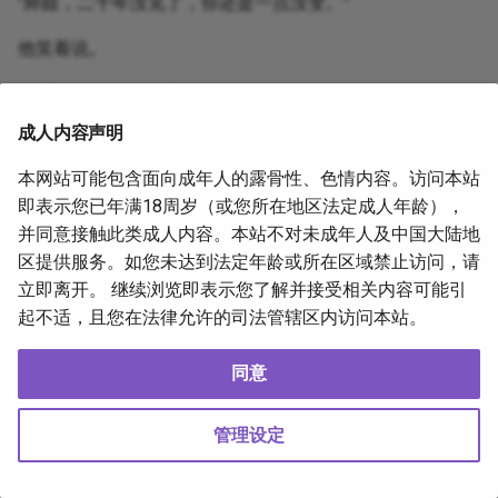
"师姐，二十年没见了，你还是一点没变。"
他笑着说。
"对不起，这么多年苦了你了......"
成人内容声明
夙瑶梗咽着，满是心疼和悔恨。之前发生的一切她都耳 闻
目睹，只是当时因为被封闭了神
本网站可能包含面向成年人的露骨性、色情内容。访问本站
即表示您已年满18周岁（或您所在地区法定成人年龄），
智，只会被动接受信息，却无法做出任何反应。
并同意接触此类成人内容。本站不对未成年人及中国大陆地
不过当摄心术被解开后，重新恢复了思考能力的她很快理清
区提供服务。如您未达到法定年龄或所在区域禁止访问，请
了前因后果，明白了事情的真
立即离开。 继续浏览即表示您了解并接受相关内容可能引
起不适，且您在法律允许的司法管辖区内访问本站。
相，
同意
被灵煞压抑着的爱恋也重新填满心田。
"别哭啊，我费那么大劲可不是为了看你哭泣的，一切都已
管理设定
经过去了。"
他爱怜的安慰着。