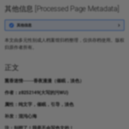
其他信息 [Processed Page Metadata]
其他信息
本文由多元性别成人档案馆归档整理，仅供存档使用。版权
归原作者所有。
正文
熏香迷情------香夜漫漫（催眠，淡色）
作者：z8252149(大写的污WU)
属性：纯文字，催眠，引导，淡色
补发：混沌心海
注：别想了！我是不会写色文的！