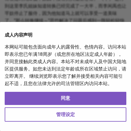
到这里李氏姐妹知道转换已经完成了一大半，而李闲禹也让
芊奴停止了服侍，因为他知道马上就可以享受一道美味
了。"那么转换继续～"思竹解决了问题后感到一阵轻松轻快
的说了下去"现在的价值观改变重点就是女人的主心骨。我
成人内容声明
们通过篡改她记忆中母亲对这个词的教诲和在她小时候记忆
中能接触到这个词的区段。将女人的主心骨定义为：一个女
本网站可能包含面向成年人的露骨性、色情内容。访问本站
人一生中最重要的一个部分，一个女人一辈子或许能有很多
即表示您已年满18周岁（或您所在地区法定成人年龄），
丈夫，但是只能有一个主心骨。能够成为自己主心骨的男人
并同意接触此类成人内容。本站不对未成年人及中国大陆地
拥有自己的一切的，包括身体与灵魂，自己的一切也都是为
区提供服务。如您未达到法定年龄或所在区域禁止访问，请
了能找到一个好的主心骨做准备，而主心骨拥有自己的一切
立即离开。 继续浏览即表示您了解并接受相关内容可能引
也就意味着他是自己实际上的主人，自己就是他的奴隶，一
起不适，且您在法律允许的司法管辖区内访问本站。
生一世都将服从和发至内心的爱他，相信他说的一切，自己
的整个世界都只能是围绕着他转动。""同时我们也弱化了她
同意
心中对于奴隶的贬义部分，将它变成了褒义词。并将奴隶有
关的知识和行为准则以她母亲教育的方式植入她记忆深
管理设定
处。"不久，奋斗在电脑上的妹妹给了一个搞定ok的手势，
这也就意味着基本上还差一点就成功了。"那么现在，唯一
的问题和最后的一步就是让她确定主人就是她一生一世的主