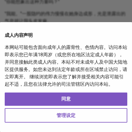
"你能想象出这种力量吗？"
"我能。"一股隐约的伟力慢慢在她身边成形，光是泄露出的
气息就让我头皮发麻。
海伦娜正在把幻想之力转化为实质的力量，而这正是我等待
成人内容声明
已久的！
本网站可能包含面向成年人的露骨性、色情内容。访问本站
"我就是你幻想的爱人，不是吗？"
即表示您已年满18周岁（或您所在地区法定成人年龄），
并同意接触此类成人内容。本站不对未成年人及中国大陆地
"是的，你就是他。"
区提供服务。如您未达到法定年龄或所在区域禁止访问，请
"所以这股力量是属于我的，是吗？"
立即离开。 继续浏览即表示您了解并接受相关内容可能引
起不适，且您在法律允许的司法管辖区内访问本站。
"是的，是你的。"
同意
"那么现在我要取走它，你不会阻止的是吗？亲爱的海伦
娜。"
管理设定
"是的，我的爱人，我不会阻止。"一抹动人的甜蜜浅笑浮现
在她的嘴角，让我的心跳漏了