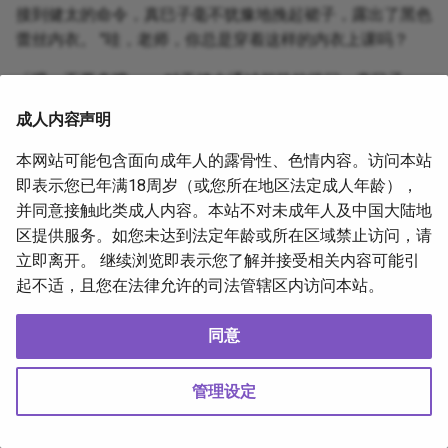
接到健太的命令，真巳子毫不犹豫地挽起裙子，露出了黑色
蕾丝内衣。 "哇，老师，你总是穿着这样的内衣上课吗？
「喂，不要多嘴。」 对于健太通过相机的提问，真巳子一
边露出内裤，一边露出愤怒的表情来提醒他。 （咦？为什
成人内容声明
么？） 虽然这么想，但马上就猜到了理由。
本网站可能包含面向成年人的露骨性、色情内容。访问本站
"真巳子老师，无论我问什么问题都要诚实地回答。你总是
即表示您已年满18周岁（或您所在地区法定成人年龄），
穿着那样的内衣上课吗？" 健太再次通过相机提出了这样的
并同意接触此类成人内容。本站不对未成年人及中国大陆地
问题。 "不是。上课和社团活动的时候，穿着运动胸罩和运
区提供服务。如您未达到法定年龄或所在区域禁止访问，请
动内裤。夏天本来就很热，加上在体育课上也会出很多汗，
立即离开。 继续浏览即表示您了解并接受相关内容可能引
所以我经常在指导社团活动后换别的内衣。" 果然不出所
起不适，且您在法律允许的司法管辖区内访问本站。
料，这次真巳子虽然还是略带怒意的样子，但坦率地告诉了
我。 果然，这个照相机的支配，是通过给予具体的命令来
同意
发挥效果。像现在这样的情况下，如果不事先命令"坦率地
回答任何问题"的话，对象就不会说出"不想回答"的事。7
管理设定
话虽如此，总觉得慢慢地知道了照相机的使用方法。 （那
么，即使是更过激的事情也......）