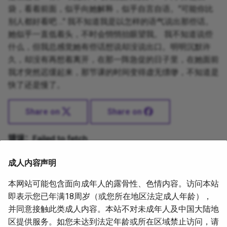
袋，看着前面，似乎向她解释，似乎自言自语。"可能你比
别人都好看吧 ..." 我不知道我是以怎样的语气说出那些话。
她似乎一直低着头，不时会悄悄抬眼望我。 我不知道说些
什么，但我总感觉她有些话想说却没说出口。明明沉默许
久，却没有再想着离开，在那一阵急促的日子里，在她面前
我才突然迟缓起来，那节课的时间变得虚无缥缈，不知道是
快了还是慢了。
Share on
Share on
成人内容声明
本网站可能包含面向成年人的露骨性、色情内容。访问本站
即表示您已年满18周岁（或您所在地区法定成人年龄），
并同意接触此类成人内容。本站不对未成年人及中国大陆地
区提供服务。如您未达到法定年龄或所在区域禁止访问，请