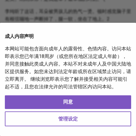
李纯听了这话，耳朵被男孩儿的热气一烫。顿时感觉脑子里
有根弦嘣地一声断掉了，腿一软，坐在了地上。2
何平吓了一跳，赶紧蹲下来想扶她，没想到李纯忽然猛地扑
成人内容声明
了过来，反而把何平压在了身下。+
本网站可能包含面向成年人的露骨性、色情内容。访问本站
何平看到，李纯红着眼，脸上的泪痕还没干，她狠狠地咬牙
即表示您已年满18周岁（或您所在地区法定成人年龄），
道:"我决定了，我决不放过你。决不把你让给陈冰萱!"然后
并同意接触此类成人内容。本站不对未成年人及中国大陆地
坚定地吻了下来。 这一吻，李纯比刚刚更加主动热情。她
区提供服务。如您未达到法定年龄或所在区域禁止访问，请
不停地用香舌搅弄着何平的舌头和牙齿，同时大口吞咽着男
立即离开。 继续浏览即表示您了解并接受相关内容可能引
孩的口水，还吸吮住何平的舌头，发出"滋滋"的淫靡声音。
起不适，且您在法律允许的司法管辖区内访问本站。
简直像是头三天没开荤的母豹子。两只手也粗暴地拉扯着何
平的衣服 %
同意
何平一边对付着李纯的亲吻，一边用一只手撑在地上把上半
身撑起来。他接着轻轻推开李纯，把自己的外套、衬衣全部
管理设定
解开，甩到一边。故意向李纯露出了自己发达的胸腹肌肉，
显摆自己的男性魅力。5