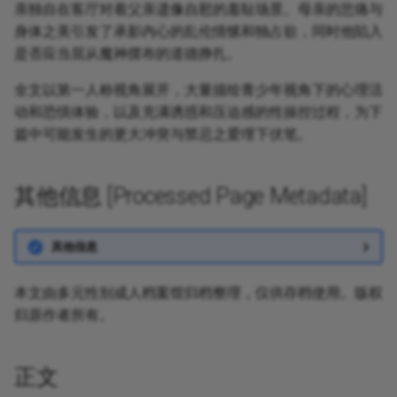
亲独自在客厅对着父亲遗像自慰的羞耻场景。母亲的悲痛与
身体之美引发了承影内心的乱伦情愫和独占欲，同时他陷入
是否应当屈从魔神摆布的道德挣扎。
全文以第一人称视角展开，大量描绘青少年视角下的心理活
动和恐惧体验，以及充满诱惑和压迫感的性操控过程，为下
篇中可能发生的更大冲突与禁忌之爱埋下伏笔。
其他信息 [Processed Page Metadata]
其他信息
本文由多元性别成人档案馆归档整理，仅供存档使用。版权
归原作者所有。
正文