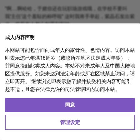
"啊......啊哈哈，于嫦你还在玩职场游戏哦，在学校不要叫
我'主任'这个羞耻的称呼啦" 这时我将手举起，紫晶石发出紫
光，使所有人都心智受到影响
"原来是在玩幼稚的游戏啊，呵，那个于嫦果然幼稚，我还
成人内容声明
以为发生什么了，走了走了"旁边的同学全都继续干着自己
本网站可能包含面向成年人的露骨性、色情内容。访问本站
的事 我松了口气，还以为要完蛋了
即表示您已年满18周岁（或您所在地区法定成人年龄），
"于嫦，现在开始，在有第三人的场合里，你我是恋人关
并同意接触此类成人内容。本站不对未成年人及中国大陆地
系，不是主仆关系，明白吗" T,
区提供服务。如您未达到法定年龄或所在区域禁止访问，请
立即离开。 继续浏览即表示您了解并接受相关内容可能引
于嫦点了点头，从地上站起来，和我一起走进教室
起不适，且您在法律允许的司法管辖区内访问本站。
老师已经来了，他在讲台上看着书，还是那一幅冷冰冰的表
同意
情，看来整个班级只有我知道老师的真面目了 "呦!承影你来
了，还和于嫦一起，真羡慕人啊" "湛卢，你知道一个叫做纯
筠的女生吗" "纯筠啊，知道啊，八班的班花嘛，喂，你问这
管理设定
个干什么，你不会这么花心吧"(