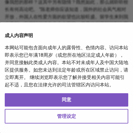
像我想的那样？这其中另有隐情？既然如此，那么就听听校
长有何高论吧。 "陈老师你应该知道，国外的社会风气相对
开放，外国人在性爱方面的欲望也比较旺盛。留学生来到我
大天朝，有些时候难免会水土不服，若是他们不能做到自我
约束，于校外作奸犯科，势必会造成社会治安混乱，传出去
成人内容声明
也会有损我们学校的形象......"校长见我正襟危坐聚精会神倾
听的样子，微笑着继续说道，"所以学校才特别制订了学伴
本网站可能包含面向成年人的露骨性、色情内容。访问本站
计划，由担任学伴的女学生，去帮助满足留学生们的性需
即表示您已年满18周岁（或您所在地区法定成人年龄），
求，如此一来，我们就可以做到把矛盾内部消化解决，将损
并同意接触此类成人内容。本站不对未成年人及中国大陆地
害控制在最低限度
区提供服务。如您未达到法定年龄或所在区域禁止访问，请
立即离开。 继续浏览即表示您了解并接受相关内容可能引
校长的说辞在我听来，依旧是一如既往地有道理，非洲佬屌
起不适，且您在法律允许的司法管辖区内访问本站。
大性欲强，万一哪天欲火焚身把持不住，跑出去强奸妇女，
被警察叔叔抓住，到时候肯定会闹得满城风雨，学校多年来
同意
积累的口碑和声誉也会毁于一旦。只是为此给留学生安排学
伴，还要帮他们解决性欲问题，却是让我有些想不通，不过
管理设定
这些事情交由校长处理就好，不需要我这个局外人去多操闲
心。.