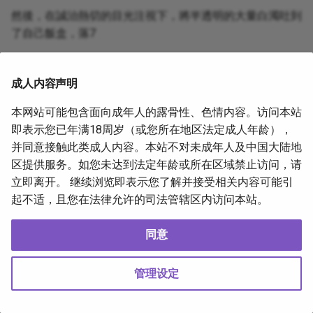
然後，在誠治熱切的目光注視下，將半透明的大量白濁吐到
了自己飯盒，落7
在仍然熱騰騰的白米之間。
成人内容声明
接下來麻琴便若無其事般用筷子不斷把精液以及白米攪成一
團，彷彿只是早 餐時以納豆拌飯似的自然。
本网站可能包含面向成年人的露骨性、色情内容。访问本站
即表示您已年满18周岁（或您所在地区法定成人年龄），
望向她嘴角殘留的幾絲白濁，誠治不禁再次興奮起來了。
并同意接触此类成人内容。本站不对未成年人及中国大陆地
「誠治君還能勃起嗎？太好了，正好拌飯不太夠......可以，
区提供服务。如您未达到法定年龄或所在区域禁止访问，请
嘛？嘻嘻。」7
立即离开。 继续浏览即表示您了解并接受相关内容可能引
起不适，且您在法律允许的司法管辖区内访问本站。
猶豫了一下，麻琴不好意思地微笑著問道。
誠治自然沒有任何拒絕的理由。
同意
更別說他的心已經飛到了放學後只有他跟她在的教室裡了。
管理设定
【---～ ------ ------ ---～】