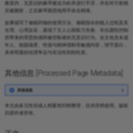
教室内，无意识的麻琴被迫为松井进行手淫，并在对方射精
后被颜射，之后麻琴困惑地用手抹去精液。
故事描写了催眠药物的使用方法、催眠指令的植入过程及其
生理、心理反应，展现了主人公因权力失衡、非自愿性控制
所带来的罪恶快感和被控制者的无意识行为。全文包含未成
年人、校园场景、性侵与精神强制等敏感内容，情节直白，
具有明显的伦理争议与非法性剥削性质。
其他信息 [Processed Page Metadata]
其他信息
本文由多元性别成人档案馆归档整理，仅供存档使用。版权
归原作者所有。