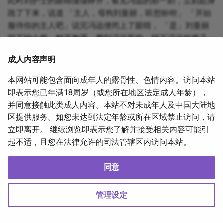
此时刘护士的眼睛缓缓睁开，看见冯远的那一刻，立刻起身
跪了下来，说道 「主人，母狗刘曼丽，听您吩咐」 「开始
服侍你的主人吧」说完冯远便闭上了眼睛， 「是」刘曼丽
脱下护士服，解开胸罩，爬到冯远面前，脱下冯远的裤子，
捧(
成人内容声明
起自己胸前那一对豪乳，紧紧的夹住冯远的阴茎，来回搓揉
本网站可能包含面向成年人的露骨性、色情内容。访问本站
起来。
即表示您已年满18周岁（或您所在地区法定成人年龄），
乳交了一会，冯远不耐烦的说了句「好了，越来越没意思
并同意接触此类成人内容。本站不对未成年人及中国大陆地
了，直接用你的骚 穴吧」 「是，主人，」刘曼丽转了身，
区提供服务。如您未达到法定年龄或所在区域禁止访问，请
一只手背过去，抓住冯远的阴茎，顺着自己 的屁股一点点
立即离开。 继续浏览即表示您了解并接受相关内容可能引
摸索到中间的骚穴，轻轻的向后退了一点，让阴茎只进入骚
起不适，且您在法律允许的司法管辖区内访问本站。
穴一点 点，随即双手扶着床，猛的向后一顶，冯远的阴茎
就这么直接顶进了刘曼丽的骚穴里。 刘曼丽努力前后摆动
同意
着身体，而冯远的阴茎就这么在她的身体里一进一出。3
管理设定
「 ... ...啊 ... ...主人 ... ...母狗 ... ...母狗的速度 ... ...嗯 .....速度如何
... ....啊」刘曼丽-