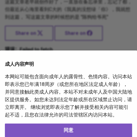
这篇文章老早就创作好了，一直放在备忘录里，忘记了都，
但最近从心海里看到C大的《我真的没想绿「你》，我就想
到这篇， 写这篇文章的时候想的是 "陈狗给爷死"
Share on
Share on
成人内容声明
本网站可能包含面向成年人的露骨性、色情内容。访问本站
即表示您已年满18周岁（或您所在地区法定成人年龄），
并同意接触此类成人内容。本站不对未成年人及中国大陆地
区提供服务。如您未达到法定年龄或所在区域禁止访问，请
立即离开。 继续浏览即表示您了解并接受相关内容可能引
下一页
起不适，且您在法律允许的司法管辖区内访问本站。
【暗黑纯爱】硬币的两面
同意
多元性别成人图书馆 2025